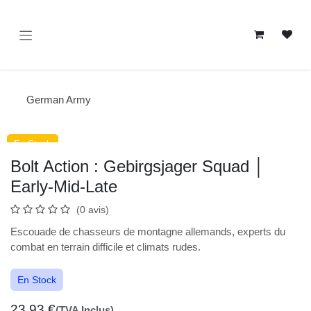
Se rendre au contenu
German Army
En Stock
En Stock
Bolt Action : Gebirgsjager Squad │
Early-Mid-Late
(0 avis)
Escouade de chasseurs de montagne allemands,
experts du combat en terrain difficile et climats rudes.
En Stock
23,93
€
(TVA Inclus)