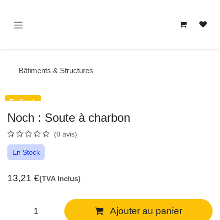
Se rendre au contenu
Bâtiments & Structures
En Stock
En Stock
Noch : Soute à charbon
(0 avis)
En Stock
13,21
€
(TVA Inclus)
Ajouter au panier