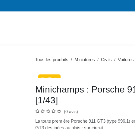
Se rendre au contenu
Ferroviaire
Miniatures
Tous les produits
Miniatures
Civils
Voitures
En Stock
En Stock
Minichamps : Porsche 
[1/43]
(0 avis)
La toute première Porsche 911 GT3 (type 996.1) en 
GT3 destinées au plaisir sur circuit.