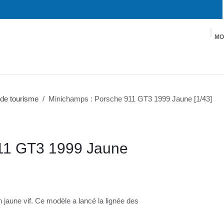
MO
Warhammer
Wargame
Maquettes
Décors
Slot
 de tourisme
Minichamps : Porsche 911 GT3 1999 Jaune [1/43]
911 GT3 1999 Jaune
jaune vif. Ce modèle a lancé la lignée des