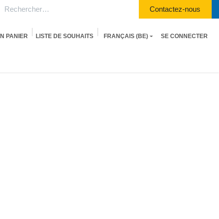
Contactez-nous
N PANIER
LISTE DE SOUHAITS
FRANÇAIS (BE)
SE CONNECTER
-Racing
R/C
Peintures
Outillage
Jeux
Librairie