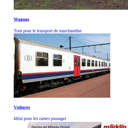
Wagons
Tout pour le transport de marchandise
Voitures
Idéal pour les rames passager