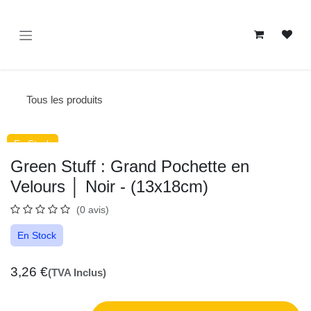
Se rendre au contenu
Tous les produits
En Stock
En Stock
Green Stuff : Grand Pochette en
Velours │ Noir - (13x18cm)
(0 avis)
En Stock
3,26
€
(TVA Inclus)