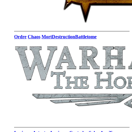
Ordre
Chaos
Mort
Destruction
Battletome