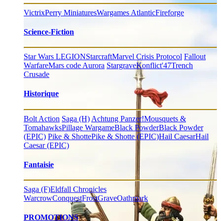
Victrix
Perry Miniatures
Wargames Atlantic
Fireforge
Science-Fiction
Star Wars LEGION
Starcraft
Marvel Crisis Protocol
Fallout
Warfare
Mars code Aurora
Stargrave
Konflict'47
Trench
Crusade
Historique
Bolt Action
Saga (H)
Achtung Panzer!
Mousquets &
Tomahawks
Pillage Wargame
Black Powder
Black Powder
(EPIC)
Pike & Shotte
Pike & Shotte (EPIC)
Hail Caesar
Hail
Caesar (EPIC)
Fantaisie
Saga (F)
Eldfall Chronicles
Warcrow
Conquest
FrostGrave
Oathmark
PROMOTIONS