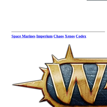
Space Marines
Imperium
Chaos
Xenos
Codex