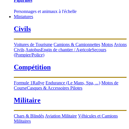
Figurines
Personnages et animaux à l'échelle
Miniatures
Civils
Voitures de Tourisme
Camions & Camionnettes
Motos
Avions
Civils
Autobus
Engin de chantier / Agricole
Secours
(Pompier/Police)
Compétition
Formule 1
Rallye
Endurance (Le Mans, Spa, ...)
Motos de
Course
Casques & Accessoires Pilotes
Militaire
Chars & Blindés
Aviation Militaire
Véhicules et Camions
Militaires