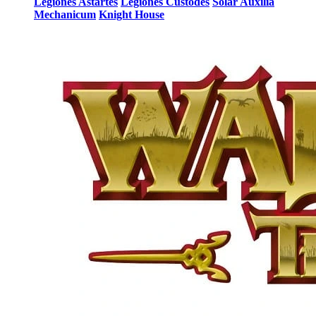
Legiones Astartes
Legiones Custodes
Solar Auxilia
Mechanicum
Knight House