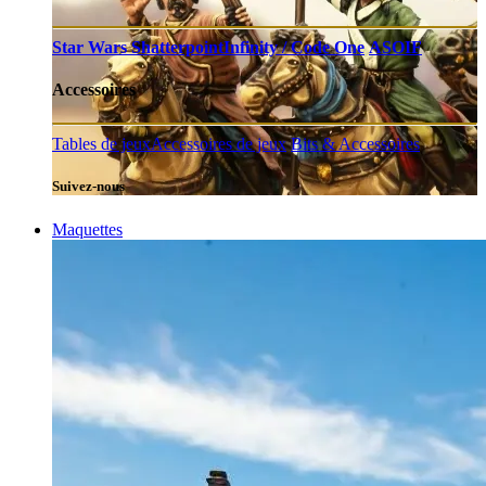
Star Wars Shatterpoint
Infinity / Code One
ASOIF
Accessoires
Tables de jeux
Accessoires de jeux
Bits & Accessoires
Suivez-nous
Maquettes