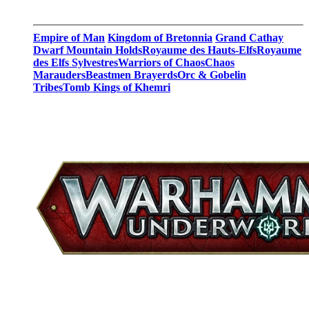
Empire of Man
Kingdom of Bretonnia
Grand Cathay
Dwarf Mountain Holds
Royaume des Hauts-Elfs
Royaume
des Elfs Sylvestres
Warriors of Chaos
Chaos
Marauders
Beastmen Brayerds
Orc & Gobelin
Tribes
Tomb Kings of Khemri