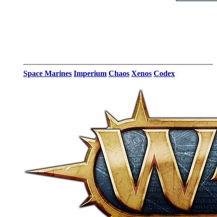
Space Marines
Imperium
Chaos
Xenos
Codex