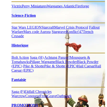
Victrix
Perry Miniatures
Wargames Atlantic
Fireforge
Science-Fiction
Star Wars LEGION
Starcraft
Marvel Crisis Protocol
Fallout
Warfare
Mars code Aurora
Stargrave
Konflict'47
Trench
Crusade
Historique
Bolt Action
Saga (H)
Achtung Panzer!
Mousquets &
Tomahawks
Pillage Wargame
Black Powder
Black Powder
(EPIC)
Pike & Shotte
Pike & Shotte (EPIC)
Hail Caesar
Hail
Caesar (EPIC)
Fantaisie
Saga (F)
Eldfall Chronicles
Warcrow
Conquest
FrostGrave
Oathmark
PROMOTIONS