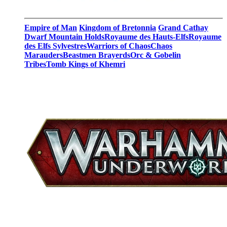
Empire of Man
Kingdom of Bretonnia
Grand Cathay
Dwarf Mountain Holds
Royaume des Hauts-Elfs
Royaume
des Elfs Sylvestres
Warriors of Chaos
Chaos
Marauders
Beastmen Brayerds
Orc & Gobelin
Tribes
Tomb Kings of Khemri