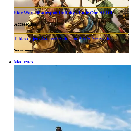
Star Wars Shatterpoint
Infinity / Code One
ASOIF
Accessoires
Tables de jeux
Accessoires de jeux
Bits & Accessoires
Suivez-nous
Maquettes