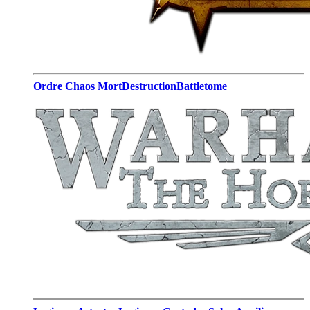
Ordre
Chaos
Mort
Destruction
Battletome