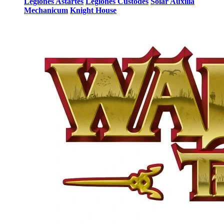
Legiones Astartes
Legiones Custodes
Solar Auxilia
Mechanicum
Knight House