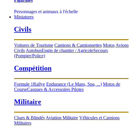
Figurines
Personnages et animaux à l'échelle
Miniatures
Civils
Voitures de Tourisme
Camions & Camionnettes
Motos
Avions
Civils
Autobus
Engin de chantier / Agricole
Secours
(Pompier/Police)
Compétition
Formule 1
Rallye
Endurance (Le Mans, Spa, ...)
Motos de
Course
Casques & Accessoires Pilotes
Militaire
Chars & Blindés
Aviation Militaire
Véhicules et Camions
Militaires