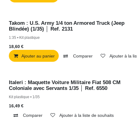
Takom : U.S. Army 1/4 ton Armored Truck
En Stock
(Jeep Blindée) (1/35) │ Ref. 2131
1:35 • Kit plastique
18,60
€
Ajouter au panier
Comparer
Ajouter à la liste de 
Italeri : Maquette Voiture Militaire Fiat 508 CM
Sold Out
Coloniale avec Servants 1/35 │ Ref. 6550
Kit plastique • 1/35
16,49
€
Comparer
Ajouter à la liste de souhaits
Thunder Model : Maquette Véhicule LRDG F8
Sold Out