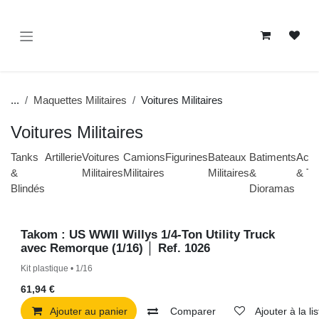
Se rendre au contenu
...
Maquettes Militaires
Voitures Militaires
Voitures Militaires
Tanks
Artillerie
Voitures
Camions
Figurines
Bateaux
Batimen
&
Militaires
Militaires
Militaires
&
Blindés
Diorama
Takom : US WWII Willys 1/4-Ton Utility Truck
En Stock
avec Remorque (1/16) │ Ref. 1026
Kit plastique • 1/16
61,94
€
Ajouter au panier
Comparer
Ajouter à la liste de 